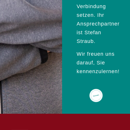
Verbindung
setzen. Ihr
Ansprechpartner
ist Stefan
Straub.
Wir freuen uns
darauf, Sie
kennenzulernen!