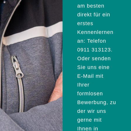
am besten
direkt für ein
erstes
Kennenlernen
an: Telefon
0911 313123.
Oder senden
Sie uns eine
E-Mail mit
Ihrer
formlosen
Bewerbung, zu
der wir uns
gerne mit
Ihnen in